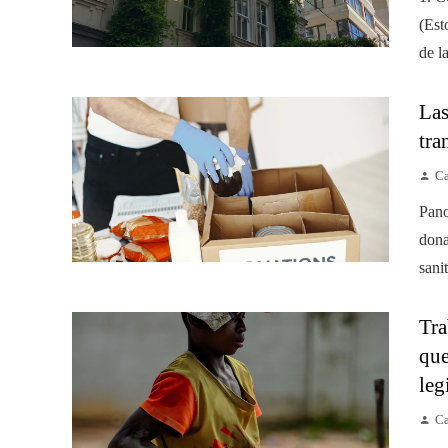
(Est
de l
Las
tra
Ca
Pano
dona
sanit
Tra
que
leg
Ca