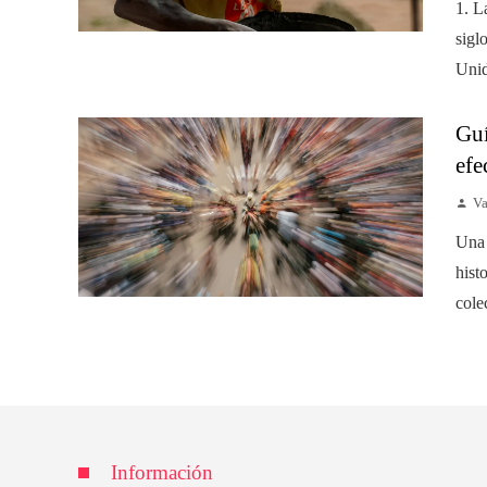
1. L
sigl
Unid
Guí
efe
Va
Una 
hist
cole
Información