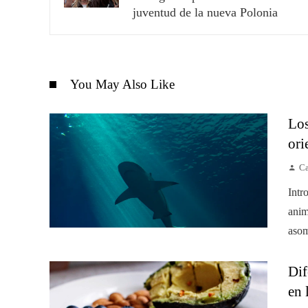
juventud de la nueva Polonia
You May Also Like
Los
ori
Ca
Intr
anim
asom
Dif
en 