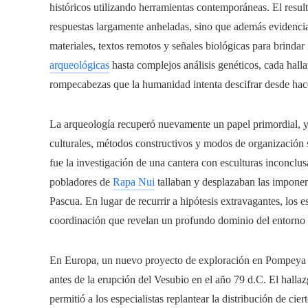
históricos utilizando herramientas contemporáneas. El resu
respuestas largamente anheladas, sino que además evidencia
materiales, textos remotos y señales biológicas para brinda
arqueológicas
hasta complejos análisis genéticos, cada hal
rompecabezas que la humanidad intenta descifrar desde hace
La arqueología recuperó nuevamente un papel primordial, y e
culturales, métodos constructivos y modos de organización s
fue la investigación de una cantera con esculturas inconclus
pobladores de
Rapa Nui
tallaban y desplazaban las imponent
Pascua. En lugar de recurrir a hipótesis extravagantes, los e
coordinación que revelan un profundo dominio del entorno y
En Europa, un nuevo proyecto de exploración en Pompeya ap
antes de la erupción del Vesubio en el año 79 d.C. El halla
permitió a los especialistas replantear la distribución de c