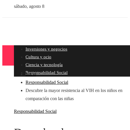
sábado, agosto 8
Inversiones y negocios
Cultura y ocio
Ciencia y tecnología
Responsabilidad Social
Inicio
Responsabilidad Social
Descubre la mayor resistencia al VIH en los niños en
comparación con las niñas
Responsabilidad Social