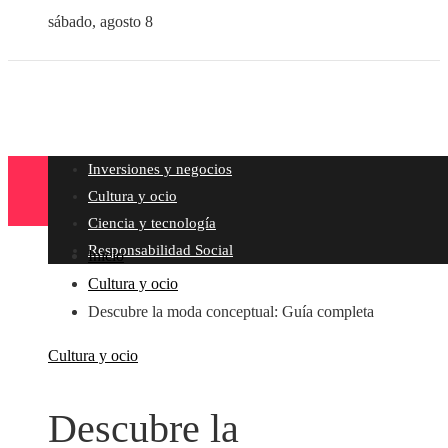
sábado, agosto 8
Inversiones y negocios
Cultura y ocio
Ciencia y tecnología
Responsabilidad Social
Inicio
Cultura y ocio
Descubre la moda conceptual: Guía completa
Cultura y ocio
Descubre la