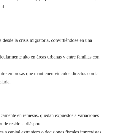
al.
desde la crisis migratoria, convirtiéndose en una
ticularmente alto en áreas urbanas y entre familias con
tre empresas que mantienen vínculos directos con la
iaria.
icamente en remesas, quedan expuestos a variaciones
nde reside la diáspora.
es a capital extranjero o decisiones fiscales imprevistas