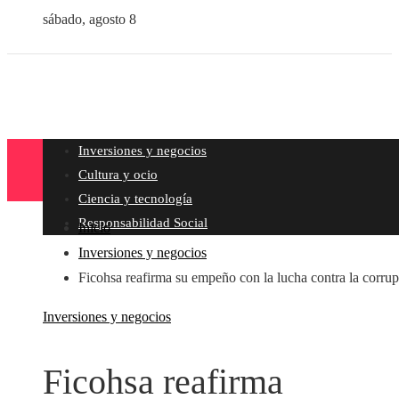
sábado, agosto 8
Inversiones y negocios
Cultura y ocio
Ciencia y tecnología
Responsabilidad Social
Inicio
Inversiones y negocios
Ficohsa reafirma su empeño con la lucha contra la corru
Inversiones y negocios
Ficohsa reafirma