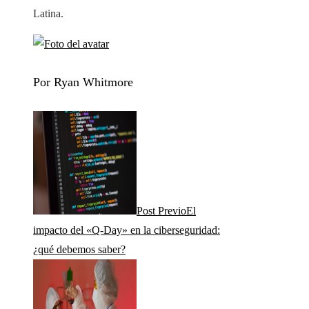
Latina.
Por Ryan Whitmore
Post Previo
El
impacto del «Q-Day» en la ciberseguridad:
¿qué debemos saber?