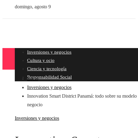
domingo, agosto 9
Inversiones y negocios
Cultura y ocio
Ciencia y tecnología
Responsabilidad Social
Inicio
Inversiones y negocios
Innovation Smart District Panamá: todo sobre su modelo
negocio
Inversiones y negocios