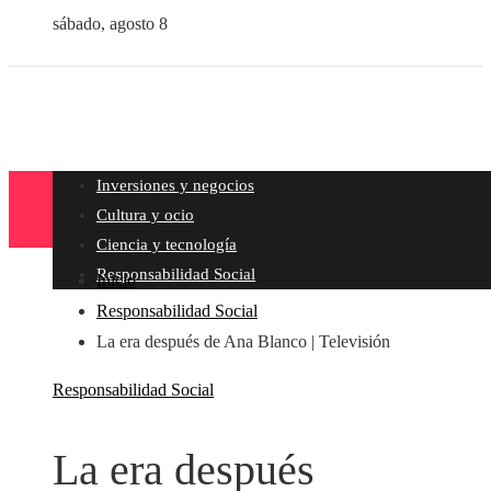
sábado, agosto 8
Inversiones y negocios
Cultura y ocio
Ciencia y tecnología
Responsabilidad Social
Inicio
Responsabilidad Social
La era después de Ana Blanco | Televisión
Responsabilidad Social
La era después