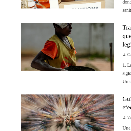
dona
sanit
Tra
que
leg
Ca
1. L
sigl
Unid
Guí
efe
Va
Una 