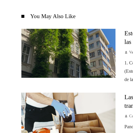
You May Also Like
Est
las
Va
1. C
(Est
de l
Las
tra
Ca
Pano