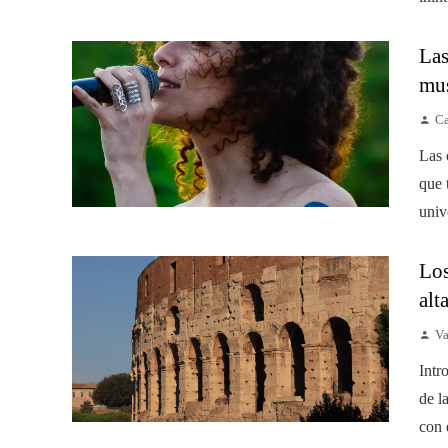
Las
mus
Ca
Las 
que 
univ
Los
alt
Va
Intr
de l
con 