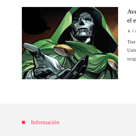
Ave
el 
Ca
Tras
Univ
ocup
Información