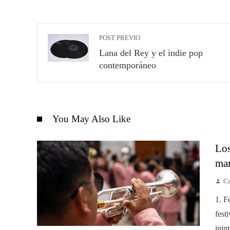
POST PREVIO
Lana del Rey y el indie pop
contemporáneo
You May Also Like
Los
mar
Ca
1. F
fest
inin