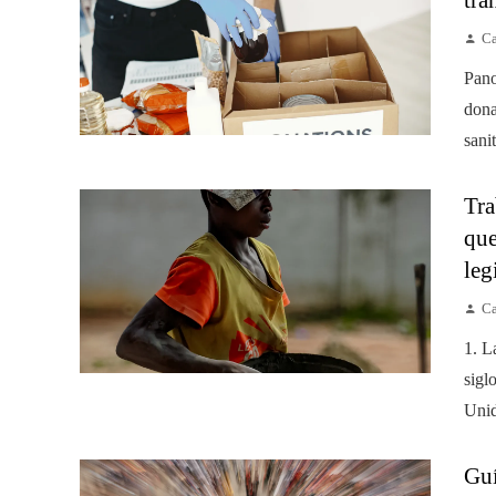
Ca
Pano
dona
sanit
Tra
que
leg
Ca
1. L
sigl
Unid
Guí