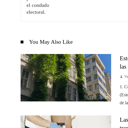
You May Also Like
Est
las
Va
1. C
(Est
de l
Las
tra