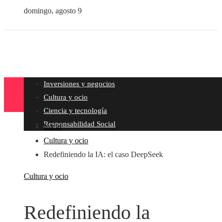
domingo, agosto 9
Inversiones y negocios
Cultura y ocio
Ciencia y tecnología
Responsabilidad Social
Inicio
Cultura y ocio
Redefiniendo la IA: el caso DeepSeek
Cultura y ocio
Redefiniendo la