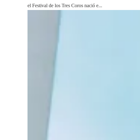
el Festival de los Tres Coros nació e...