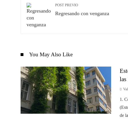
POST PREVIO
Regresando con venganza
You May Also Like
Est
las
Val
1. C
(Est
de l