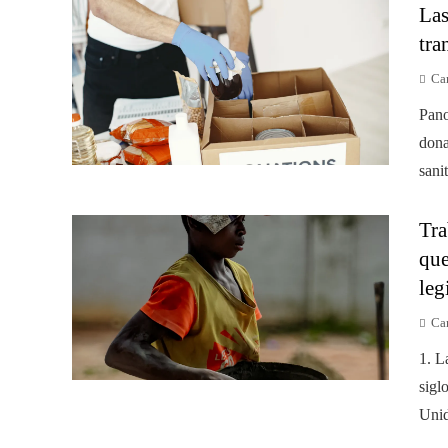
Las
tra
Ca
Pano
dona
sanit
Tra
que
leg
Ca
1. L
sigl
Unid