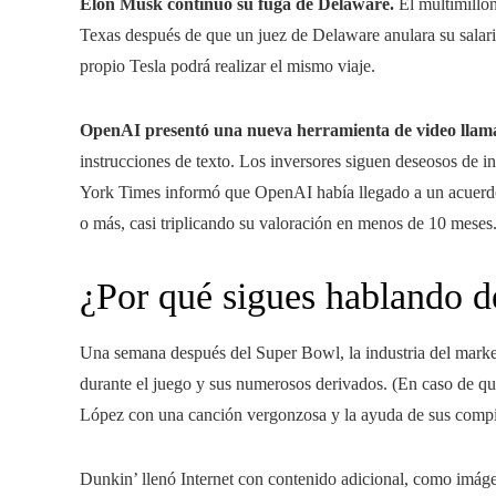
Elon Musk continuó su fuga de Delaware.
El multimillo
Texas después de que un juez de Delaware anulara su salario
propio Tesla podrá realizar el mismo viaje.
OpenAI presentó una nueva herramienta de video llam
instrucciones de texto. Los inversores siguen deseosos de i
York Times informó que OpenAI había llegado a un acuerdo 
o más, casi triplicando su valoración en menos de 10 meses
¿Por qué sigues hablando d
Una semana después del Super Bowl, la industria del marke
durante el juego y sus numerosos derivados. (En caso de que
López con una canción vergonzosa y la ayuda de sus com
Dunkin’ llenó Internet con contenido adicional, como imáge