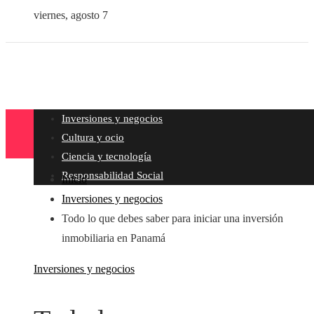
viernes, agosto 7
Inversiones y negocios
Cultura y ocio
Ciencia y tecnología
Responsabilidad Social
Inicio
Inversiones y negocios
Todo lo que debes saber para iniciar una inversión
inmobiliaria en Panamá
Inversiones y negocios