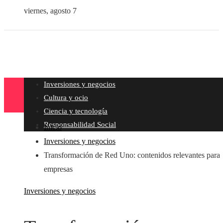
viernes, agosto 7
Inversiones y negocios
Cultura y ocio
Ciencia y tecnología
Responsabilidad Social
Inicio
Inversiones y negocios
Transformación de Red Uno: contenidos relevantes para
empresas
Inversiones y negocios