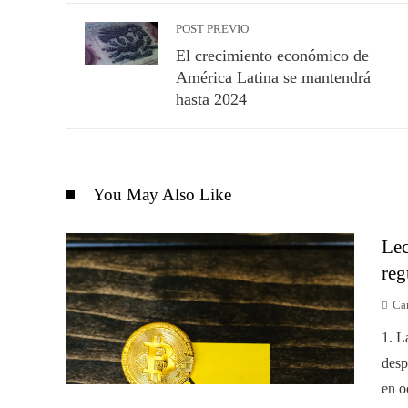
POST PREVIO
El crecimiento económico de
América Latina se mantendrá
hasta 2024
You May Also Like
Lec
reg
Ca
1. L
desp
en o