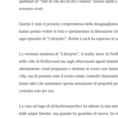
spettatori di “Stili di vita dei ricchi e famosi” furono spint
avessero avuti.
Questo è stato il pessimo compromesso della disuguaglianza am
hanno potuto vedere le foto e sperimentare la liberazione che 
ogni episodio di “Lifestyles”, Robin Leach ha espresso al s
La versione moderna di “Lifestyles”, il reality show di Netf
nelle ville di Hollywood ma sugli affascinanti agenti immob
attentamente curati preparano e mettono in scena case fantasi
villa, ma di portarla sotto il nostro totale controllo finanziari
fanno altro che aumentare questa sensazione di proprietà per
costruita solo per noi.
La casa sul lago di @tinyhouseperfect ha attirato la mia atte
dalle ampie finestre, ma quando ho guardato di nuovo, ho r