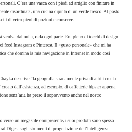
ersonali. C’era una vasca con i piedi ad artiglio con finiture in
samente disordinata, una cucina dipinta di un verde fresco. Al posto
setti di vetro pieni di pozioni e conserve.
à veniva dal nulla, o da ogni parte. Era pieno di tocchi di design
ei feed Instagram e Pinterest. Il «gusto personale» che mi ha
tetica che domina la mia navigazione in Internet in modo così
ayka descrive “la geografia stranamente priva di attriti creata
à” creato dall’esistenza, ad esempio, di caffetterie hipster appena
ione senz’aria ha preso il sopravvento anche nel nostro
ono verso un megastile onnipresente, i suoi prodotti sono spesso
ural Digest sugli strumenti di progettazione dell’intelligenza