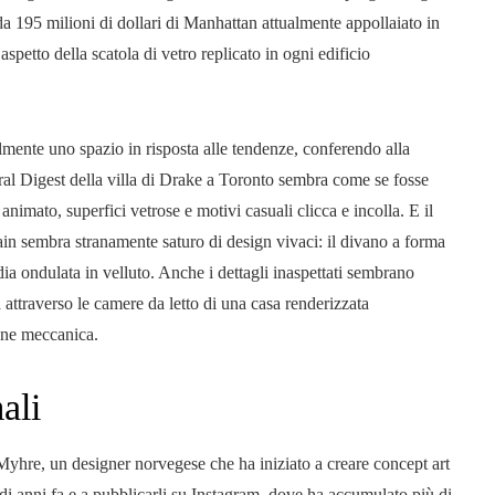
 da 195 milioni di dollari di Manhattan attualmente appollaiato in
spetto della scatola di vetro replicato in ogni edificio
lmente uno spazio in risposta alle tendenze, conferendo alla
tural Digest della villa di Drake a Toronto sembra come se fosse
animato, superfici vetrose e motivi casuali clicca e incolla. E il
ain sembra stranamente saturo di design vivaci: il divano a forma
dia ondulata in velluto. Anche i dettagli inaspettati sembrano
attraverso le camere da letto di una casa renderizzata
ione meccanica.
ali
Myhre, un designer norvegese che ha iniziato a creare concept art
o di anni fa e a pubblicarli su Instagram, dove ha accumulato più di