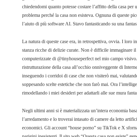
chiedendomi quanto potesse costare l’affitto della casa per 
problema perché la casa non esisteva. Ognuna di queste picc
l’aiuto di più software AI. Stavo fantasticando su una fantas
La natura di queste case era, in retrospettiva, ovvia. I lor
stanza ricche di delizie curate. Non è difficile immaginare i
computerizzate di @tinyhouseperfect nel mio campo visivo. 
ristrutturazione della casa all’occhio onniveggente di Intern
inseguendo i corridoi di case che non visiterò mai, valutand
soppesando scelte estetiche che non farò mai. Ora l’intelligen
rimodellando i miei desideri per adattarli alle sue mura fant
Negli ultimi anni si è materializzata un’intera economia basata
l’arredamento e lo troverai intasato di camere da letto artifi
economici. Gli account “house porno” su TikTok e X sfornano
parigini inesistenti. Il sito web “Questa casa non esiste” g