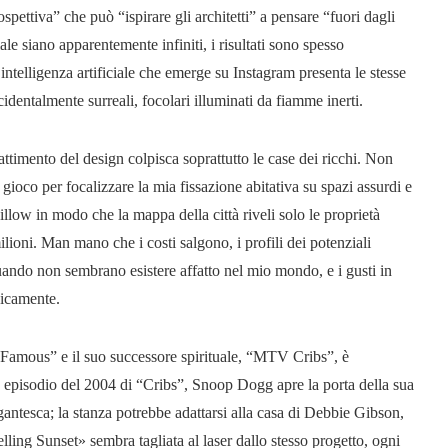
ospettiva” che può “ispirare gli architetti” a pensare “fuori dagli
le siano apparentemente infiniti, i risultati sono spesso
ntelligenza artificiale che emerge su Instagram presenta le stesse
identalmente surreali, focolari illuminati da fiamme inerti.
timento del design colpisca soprattutto le case dei ricchi. Non
o gioco per focalizzare la mia fissazione abitativa su spazi assurdi e
illow in modo che la mappa della città riveli solo le proprietà
milioni. Man mano che i costi salgono, i profili dei potenziali
uando non sembrano esistere affatto nel mio mondo, e i gusti in
nicamente.
 Famous” e il suo successore spirituale, “MTV Cribs”, è
un episodio del 2004 di “Cribs”, Snoop Dogg apre la porta della sua
antesca; la stanza potrebbe adattarsi alla casa di Debbie Gibson,
lling Sunset» sembra tagliata al laser dallo stesso progetto, ogni