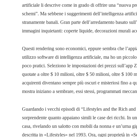
artificiale li descrive come in grado di offrire una “nuova pr
schemi”. Ma sebbene i suggerimenti dell’intelligenza artificia
stranamente banali. Gran parte dell’arredamento basato sull’i
immagini inquietanti: coperte liquide, decorazioni murali acc
Questi rendering sono economici, eppure sembra che l’appiat
utilizzo software di intelligenza artificiale, ma ho un piccol
poco pratici. Seleziono le impostazioni dei prezzi sull’app Z
quotate a oltre $ 10 milioni, oltre $ 50 milioni, oltre $ 100 
acquirenti diventano sempre più oscuri e misteriosi fino a q
mostra iniziano a sembrare, essi stessi, programmati mecca
Guardando i vecchi episodi di “Lifestyles and the Rich and
sorprendente quanto appaiano simili le case dei ricchi. In 
casa, rivelando un salotto con mobili da nonna e un’urna gig
descritta in «Lifestyles» nel 1993. Ora, ogni proprietà in «Se