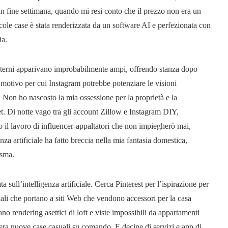
un fine settimana, quando mi resi conto che il prezzo non era un
ole case è stata renderizzata da un software AI e perfezionata con
ia.
o interni apparivano improbabilmente ampi, offrendo stanza dopo
l motivo per cui Instagram potrebbe potenziare le visioni
Non ho nascosto la mia ossessione per la proprietà e la
et. Di notte vago tra gli account Zillow e Instagram DIY,
o il lavoro di influencer-appaltatori che non impiegherò mai,
za artificiale ha fatto breccia nella mia fantasia domestica,
asma.
 sull’intelligenza artificiale. Cerca Pinterest per l’ispirazione per
ciali che portano a siti Web che vendono accessori per la casa
 rendering asettici di loft e viste impossibili da appartamenti
enera nuove case casuali su comando. E decine di servizi e app di