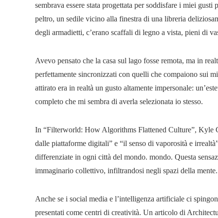
sembrava essere stata progettata per soddisfare i miei gusti p
peltro, un sedile vicino alla finestra di una libreria delizio
degli armadietti, c’erano scaffali di legno a vista, pieni di va
Avevo pensato che la casa sul lago fosse remota, ma in realt
perfettamente sincronizzati con quelli che compaiono sui mi
attirato era in realtà un gusto altamente impersonale: un’es
completo che mi sembra di averla selezionata io stesso.
In “Filterworld: How Algorithms Flattened Culture”, Kyle Ch
dalle piattaforme digitali” e “il senso di vaporosità e irrealt
differenziate in ogni città del mondo. mondo. Questa sensaz
immaginario collettivo, infiltrandosi negli spazi della mente.
Anche se i social media e l’intelligenza artificiale ci sping
presentati come centri di creatività. Un articolo di Architect