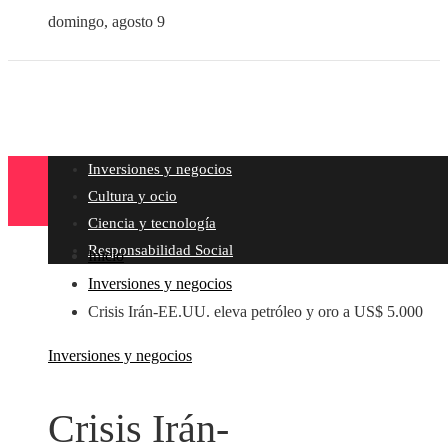
domingo, agosto 9
Inversiones y negocios
Cultura y ocio
Ciencia y tecnología
Responsabilidad Social
Inicio
Inversiones y negocios
Crisis Irán-EE.UU. eleva petróleo y oro a US$ 5.000
Inversiones y negocios
Crisis Irán-