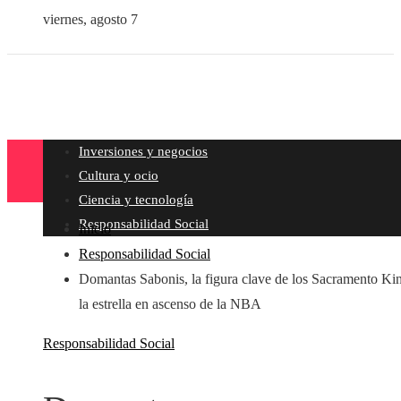
viernes, agosto 7
Inversiones y negocios
Cultura y ocio
Ciencia y tecnología
Responsabilidad Social
Inicio
Responsabilidad Social
Domantas Sabonis, la figura clave de los Sacramento Ki
la estrella en ascenso de la NBA
Responsabilidad Social