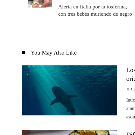
Alerta en Italia por la tosferina,
con tres bebés muriendo de negro
You May Also Like
Los
ori
Ca
Intr
anim
asom
Dif