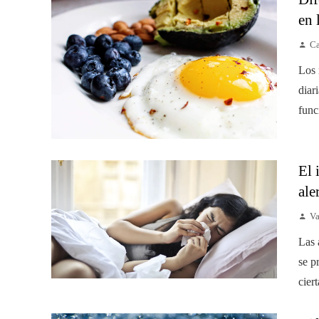
en 
Ca
Los 
diar
func
El 
ale
Va
Las 
se p
cier