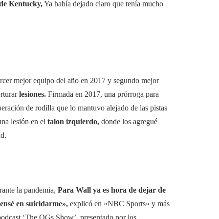
de Kentucky,
Ya había dejado claro que tenía mucho
ercer mejor equipo del año en 2017 y segundo mejor
orturar
lesiones.
Firmada en 2017, una prórroga para
eración de rodilla que lo mantuvo alejado de las pistas
na lesión en el
talon izquierdo,
donde los agregué
d.
urante la pandemia,
Para Wall ya es hora de dejar de
ensé en suicidarme»,
explicó en «NBC Sports» y más
l podcast ‘The OGs Show’, presentado por los