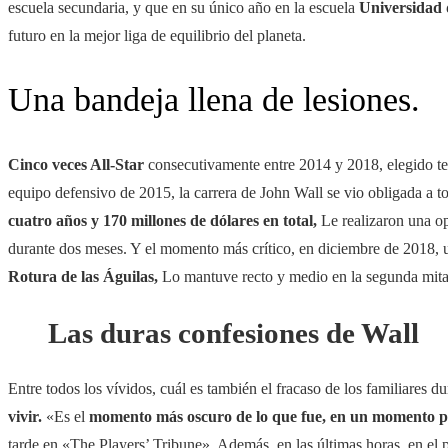
escuela secundaria, y que en su único año en la escuela
Universidad 
futuro en la mejor liga de equilibrio del planeta.
Una bandeja llena de lesiones.
Cinco veces All-Star
consecutivamente entre 2014 y 2018, elegido t
equipo defensivo de 2015, la carrera de John Wall se vio obligada a t
cuatro años y 170 millones de dólares en total,
Le realizaron una op
durante dos meses. Y el momento más crítico, en diciembre de 2018, u
Rotura de las Águilas,
Lo mantuve recto y medio en la segunda mita
Las duras confesiones de Wall
Entre todos los vívidos, cuál es también el fracaso de los familiares d
vivir.
«Es el
momento más oscuro de lo que fue, en un momento p
tarde en «The Players’ Tribune». Además, en las últimas horas, en e