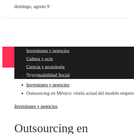
domingo, agosto 9
Inversiones y negocios
Cultura y ocio
Ciencia y tecnología
Responsabilidad Social
Inicio
Inversiones y negocios
Outsourcing en México: visión actual del modelo empresa
Inversiones y negocios
Outsourcing en