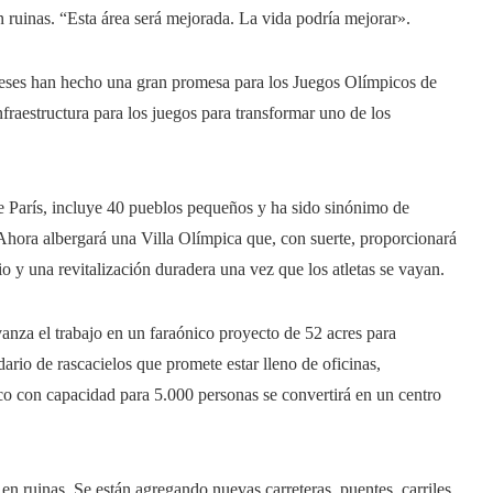
 ruinas. “Esta área será mejorada. La vida podría mejorar».
ceses han hecho una gran promesa para los Juegos Olímpicos de
fraestructura para los juegos para transformar uno de los
e París, incluye 40 pueblos pequeños y ha sido sinónimo de
Ahora albergará una Villa Olímpica que, con suerte, proporcionará
 y una revitalización duradera una vez que los atletas se vayan.
avanza el trabajo en un faraónico proyecto de 52 acres para
ario de rascacielos que promete estar lleno de oficinas,
ico con capacidad para 5.000 personas se convertirá en un centro
en ruinas. Se están agregando nuevas carreteras, puentes, carriles