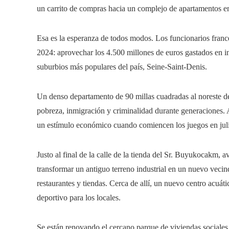
un carrito de compras hacia un complejo de apartamentos en
Esa es la esperanza de todos modos. Los funcionarios fran
2024: aprovechar los 4.500 millones de euros gastados en in
suburbios más populares del país, Seine-Saint-Denis.
Un denso departamento de 90 millas cuadradas al noreste d
pobreza, inmigración y criminalidad durante generaciones. 
un estímulo económico cuando comiencen los juegos en julio
Justo al final de la calle de la tienda del Sr. Buyukocakm, 
transformar un antiguo terreno industrial en un nuevo vecind
restaurantes y tiendas. Cerca de allí, un nuevo centro acuát
deportivo para los locales.
Se están renovando el cercano parque de viviendas sociales 