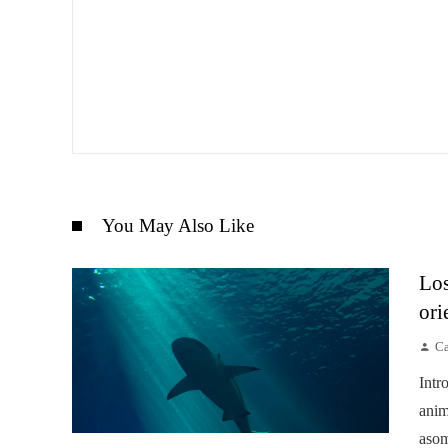
You May Also Like
Los
ori
Ca
Intr
anim
asom