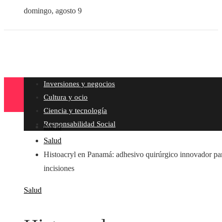
domingo, agosto 9
Inversiones y negocios
Cultura y ocio
Ciencia y tecnología
Responsabilidad Social
Inicio
Salud
Histoacryl en Panamá: adhesivo quirúrgico innovador pa
incisiones
Salud